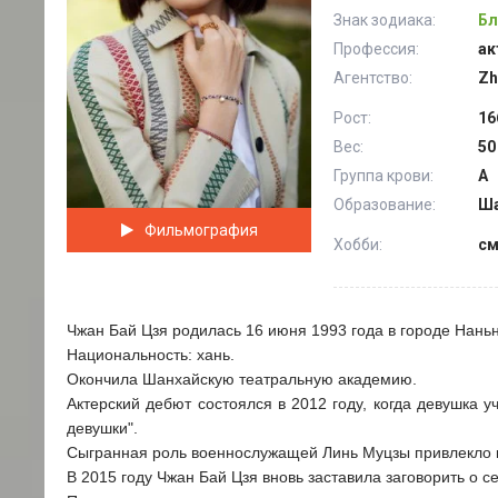
Знак зодиака:
Бл
Профессия:
ак
Агентство:
Zh
Рост:
16
Вес:
50
Группа крови:
А
Образование:
Ша
Фильмография
Хобби:
см
Чжан Бай Цзя родилась 16 июня 1993 года в городе Нань
Национальность: хань.
Окончила Шанхайскую театральную академию.
Актерский дебют состоялся в 2012 году, когда девушка 
девушки".
Сыгранная роль военнослужащей Линь Муцзы привлекло к
В 2015 году Чжан Бай Цзя вновь заставила заговорить о с