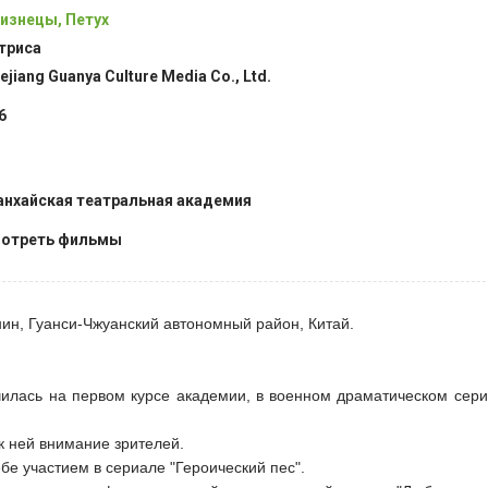
изнецы, Петух
триса
ejiang Guanya Culture Media Co., Ltd.
6
нхайская театральная академия
отреть фильмы
нин, Гуанси-Чжуанский автономный район, Китай.
училась на первом курсе академии, в военном драматическом сер
 ней внимание зрителей.
ебе участием в сериале "Героический пес".