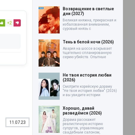
Возвращение в светлые
дни (2027)
Великая княжна, прекрасная и
+2
избалованная вниманием,
суровый князь с
Тень в белой ночи (2026)
Авария на шоссе вскрывает
тщательно спланированную
серию убийств. Опытные
Не твоя история любви
(2026)
Смотрите корейскую дораму
"Не твоя история любви" (2026)
и вы увидите истории
Хорошо, давай
разведёмся (2026)
Дорама расскажет
11.07.23
реалистичную историю
супругов, управляющих
свадебным салоном,