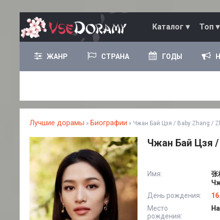
Каталог ▾
Топ ▾
ЖАНР
СТРАНА
ГОДЫ
Лучшие дорамы
Биографии
»
» Чжан Бай Цзя / Baby Zhang / Z
Чжан Бай Цзя / 
Имя:
张柏
Чж
День рождения:
16
Место
На
рождения: