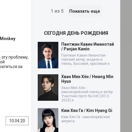
1 из 5
Показать еще
СЕГОДНЯ ДЕНЬ РОЖДЕНИЯ
 Monkey
Пантжан Кавин Иманотай
/ Panjan Kawin
Пантжан Кавин Иманотай -
 эту проблему,
тайский актер, модель и
рой
певец. Высокий, красивый и
братиться за
Хван Мин Хён / Hwang Min
Hyun
Хван Мин Хён -
южнокорейский певец и актёр.
Участник групп Nu'est (2012-
2022) и
Ким Хян Ги / Kim Hyang Gi
Ким Хян Ги - южнокорейская
10.04.20
актриса.