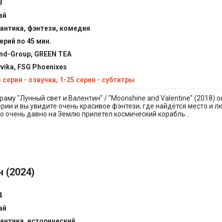
8
ай
антика, фэнтези, комедия
ерий по 45 мин.
nd-Group, GREEN TEA
yvika, FSG Phoenixes
 серия - озвучка, 1-25 серия - субтитры
аму "Лунный свет и Валентин" / "Moonshine and Valentine" (2018) о
ерии и вы увидите очень красивое фэнтези, где найдётся место и л
о очень давно на Землю прилетел космический корабль...
 (2024)
4
ай
антика, исторический