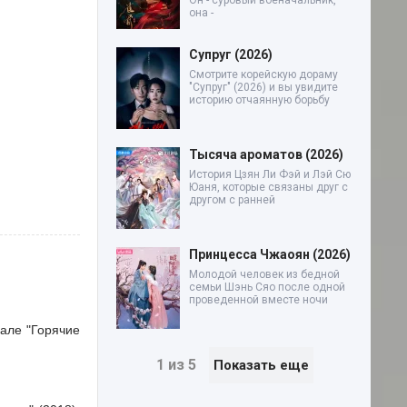
Он - суровый военачальник,
она -
Супруг (2026)
Смотрите корейскую дораму
"Супруг" (2026) и вы увидите
историю отчаянную борьбу
Тысяча ароматов (2026)
История Цзян Ли Фэй и Лэй Сю
Юаня, которые связаны друг с
другом с ранней
Принцесса Чжаоян (2026)
Молодой человек из бедной
семьи Шэнь Сяо после одной
проведенной вместе ночи
иале "Горячие
1 из 5
Показать еще