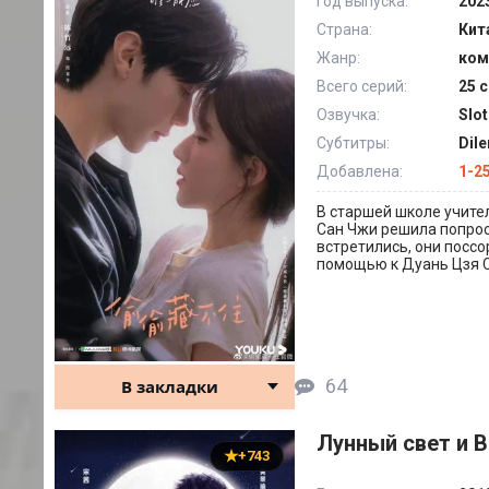
Год выпуска:
202
Страна:
Кит
Жанр:
ком
Всего серий:
25 с
Озвучка:
Slot
Субтитры:
Dil
Добавлена:
1-2
В старшей школе учител
Сан Чжи решила попроси
встретились, они поссо
помощью к Дуань Цзя С
64
В закладки
Лунный свет и В
+743