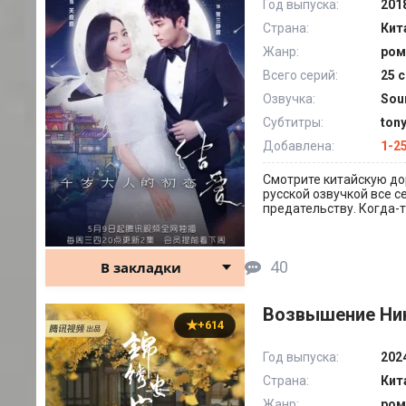
Год выпуска:
201
Страна:
Кит
Жанр:
ром
Всего серий:
25 с
Озвучка:
Sou
Субтитры:
ton
Добавлена:
1-25
Смотрите китайскую дор
русской озвучкой все с
предательству. Когда-т
40
В закладки
Возвышение Нин
+614
Год выпуска:
202
Страна:
Кит
Жанр:
ром