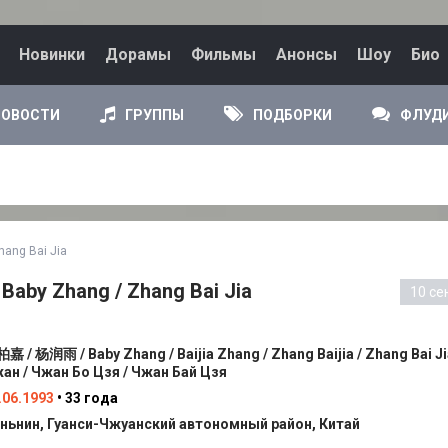
Новинки
Дорамы
Фильмы
Анонсы
Шоу
Био
НОВОСТИ
ГРУППЫ
ПОДБОРКИ
ФЛУД
hang Bai Jia
Baby Zhang / Zhang Bai Jia
10 се
嘉 / 杨润雨 / Baby Zhang / Baijia Zhang / Zhang Baijia / Zhang Bai Ji
ан / Чжан Бо Цзя / Чжан Бай Цзя
.06.1993
• 33 года
ньнин, Гуанси-Чжуанский автономный район, Китай