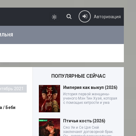
Авторизация
ИЛЬНЯ
ПОПУЛЯРНЫЕ СЕЙЧАС
Империя как выкуп (2026)
нтябрь 2021
История первой женщины-
ученого Мэн Тин Хуэй, которая
с помощью хитрости и ума
a / Беби
Птичья кость (2026)
Сяо Уи и Се Цзя Сюй
заключают договорной брак.