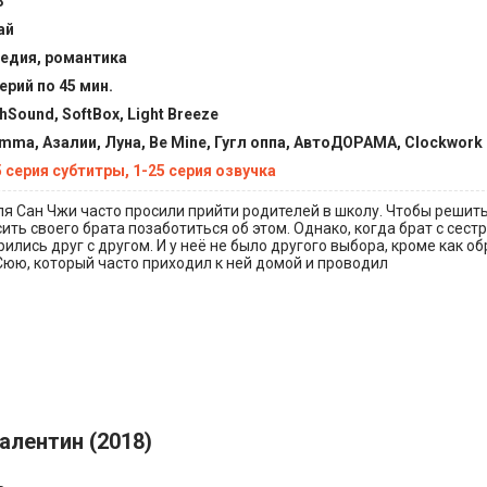
3
ай
едия, романтика
ерий по 45 мин.
hSound, SoftBox, Light Breeze
emma, Азалии, Луна, Be Mine, Гугл оппа, АвтоДОРАМА, Clockwork
5 серия субтитры, 1-25 серия озвучка
я Сан Чжи часто просили прийти родителей в школу. Чтобы решить
ть своего брата позаботиться об этом. Однако, когда брат с сест
рились друг с другом. И у неё не было другого выбора, кроме как о
юю, который часто приходил к ней домой и проводил
алентин (2018)