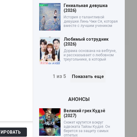
Гениальная девушка
(2026)
История о талантливой
девушке Линь Чжи Ся, которая
вместе с лучшим учеником
Любимый сотрудник
(2026)
Дорама основана на вебтуне,
и рассказывает о любовном
треугольнике, в который
1 из 5
Показать еще
АНОНСЫ
Великий грех Кудзё
(2027)
Сюжет крутится вокруг
адвоката Тайзы Кудзё. Он
берется за защиту самых
ИРОВАТЬ
отпетых