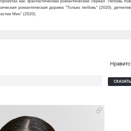
проектах как: фантастический романтический сериал "Любовь пов
орическая романтическая дорама "Только любовь" (2020), детекти
астии Мин" (2020).
Нравитс
СКАЗАТ