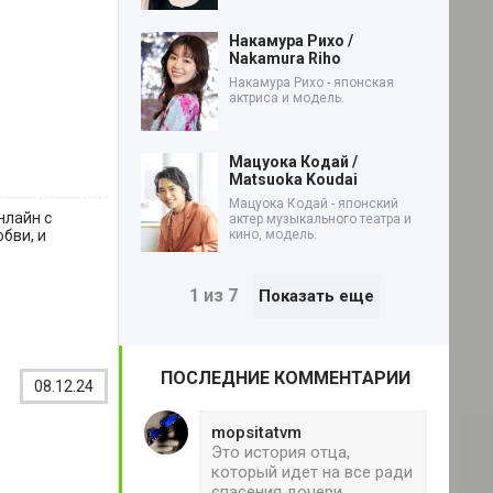
Накамура Рихо /
Nakamura Riho
Накамура Рихо - японская
актриса и модель.
Мацуока Кодай /
Matsuoka Koudai
Мацуока Кодай - японский
нлайн с
актер музыкального театра и
юбви, и
кино, модель.
1 из 7
Показать еще
ПОСЛЕДНИЕ КОММЕНТАРИИ
08.12.24
mopsitatvm
Это история отца,
который идет на все ради
спасения дочери,