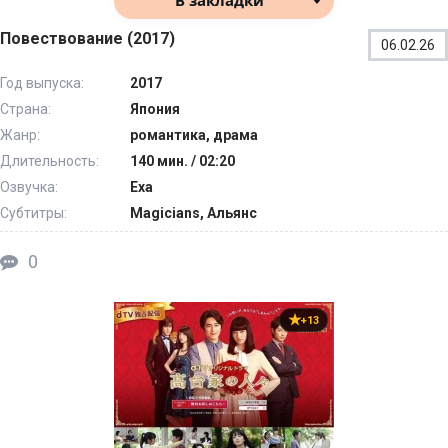
В закладки
Повествование (2017)
06.02.26
Год выпуска:
2017
Страна:
Япония
Жанр:
романтика, драма
Длительность:
140 мин. / 02:20
Озвучка:
Еха
Субтитры:
Magicians, Альянс
0
+13