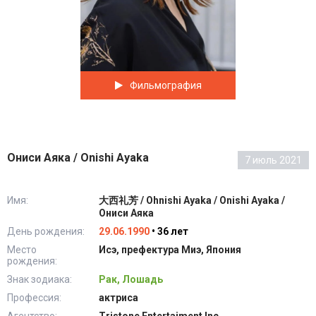
Фильмография
Ониси Аяка / Onishi Ayaka
7 июль 2021
Имя:
大西礼芳 / Ohnishi Ayaka / Onishi Ayaka /
Ониси Аяка
День рождения:
29.06.1990
• 36 лет
Место
Исэ, префектура Миэ, Япония
рождения:
Знак зодиака:
Рак, Лошадь
Профессия:
актриса
Агентство:
Tristone Entertaiment Inc.