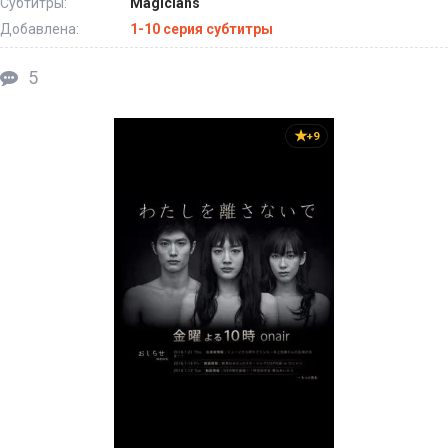
Субтитры:
Magicians
Добавлена:
1-10 серия субтитры
5
+9