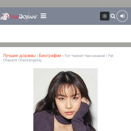
Лучшие дорамы
Биографии
»
» Пэт Чаянит Чансанавей / Pat
Chayanit Chansangavej