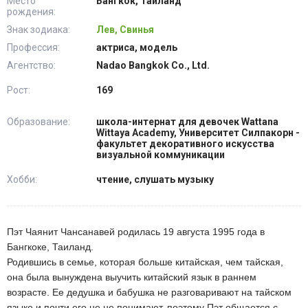
Место
Бангкок, Таиланд
рождения:
Знак зодиака:
Лев, Свинья
Профессия:
актриса, модель
Агентство:
Nadao Bangkok Co., Ltd.
Рост:
169
Образование:
школа-интернат для девочек Wattana
Wittaya Academy, Университет Силпакорн -
факультет декоративного искусства
визуальной коммуникации
Хобби:
чтение, слушать музыку
Пэт Чаянит Чансанавей родилась 19 августа 1995 года в
Бангкоке, Таиланд.
Родившись в семье, которая больше китайская, чем тайская,
она была вынуждена выучить китайский язык в раннем
возрасте. Ее дедушка и бабушка не разговаривают на тайском
языке и почти его не не понимают, поэтому Пэт общается с