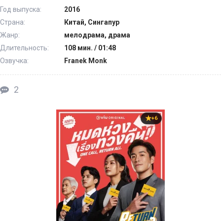
Год выпуска:
2016
Страна:
Китай, Сингапур
Жанр:
мелодрама, драма
Длительность:
108 мин. / 01:48
Озвучка:
Franek Monk
2
+6