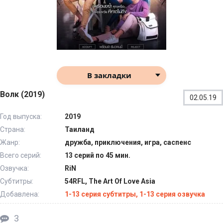
В закладки
Волк (2019)
02.05.19
Год выпуска:
2019
Страна:
Таиланд
Жанр:
дружба, приключения, игра, саспенс
Всего серий:
13 серий по 45 мин.
Озвучка:
RiN
Субтитры:
54RFL, The Art Of Love Asia
Добавлена:
1-13 серия субтитры, 1-13 серия озвучка
3