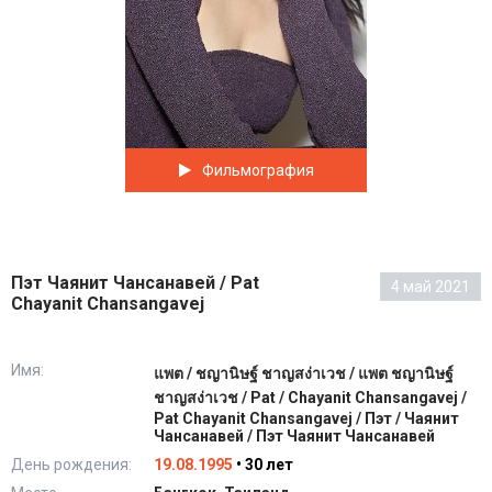
Фильмография
Пэт Чаянит Чансанавей / Pat
4 май 2021
Chayanit Chansangavej
Имя:
แพต / ชญานิษฐ์ ชาญสง่าเวช / แพต ชญานิษฐ์
ชาญสง่าเวช / Pat / Chayanit Chansangavej /
Pat Chayanit Chansangavej / Пэт / Чаянит
Чансанавей / Пэт Чаянит Чансанавей
День рождения:
19.08.1995
• 30 лет