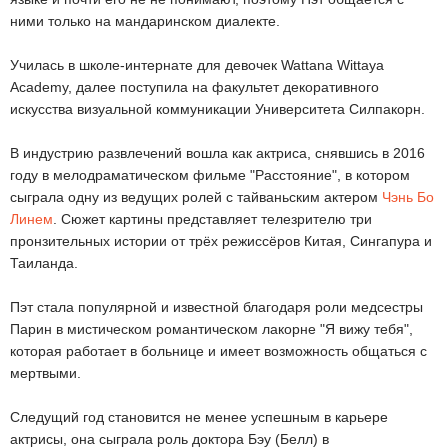
ними только на мандаринском диалекте.
Училась в школе-интернате для девочек Wattana Wittaya
Academy, далее поступила на факультет декоративного
искусства визуальной коммуникации Университета Силпакорн.
В индустрию развлечений вошла как актриса, снявшись в 2016
году в мелодраматическом фильме "Расстояние", в котором
сыграла одну из ведущих ролей с тайваньским актером
Чэнь Бо
Линем
. Сюжет картины представляет телезрителю три
пронзительных истории от трёх режиссёров Китая, Сингапура и
Таиланда.
Пэт стала популярной и известной благодаря роли медсестры
Парин в мистическом романтическом лакорне "Я вижу тебя",
которая работает в больнице и имеет возможность общаться с
мертвыми.
Следущий год становится не менее успешным в карьере
актрисы, она сыграла роль доктора Бэу (Белл) в