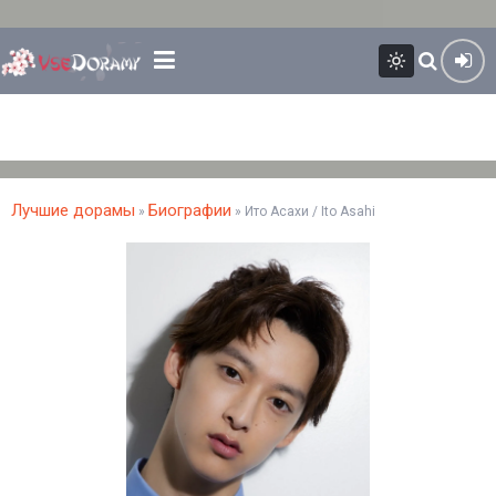
Лучшие дорамы
Биографии
»
» Ито Асахи / Ito Asahi