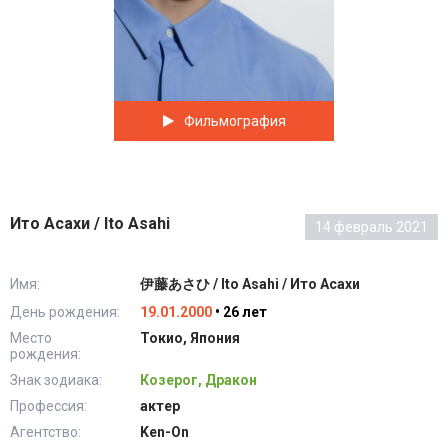
Фильмография
Ито Асахи / Ito Asahi
14 февраль 2021
Имя:
伊藤あさひ / Ito Asahi / Ито Асахи
День рождения:
19.01.2000
• 26 лет
Место
Токио, Япония
рождения:
Знак зодиака:
Козерог, Дракон
Профессия:
актер
Агентство:
Ken-On