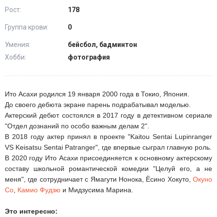
Рост:
178
Группа крови:
0
Умения:
бейсбол, бадминтон
Хобби:
фотография
Ито Асахи родился 19 января 2000 года в Токио, Япония.
До своего дебюта экране парень подрабатывал моделью.
Актерский дебют состоялся в 2017 году в детективном сериале
"Отдел дознаний по особо важным делам 2".
В 2018 году актер принял в проекте "Kaitou Sentai Lupinranger
VS Keisatsu Sentai Patranger", где впервые сыграл главную роль.
В 2020 году Ито Асахи присоединяется к основному актерскому
составу школьной романтической комедии "Целуй его, а не
меня", где сотрудничает с Ямагути Нонока, Ёсино Хокуто,
Окуно
Со
,
Камио Фудзю
и Мидзусима Марина.
Это интересно: