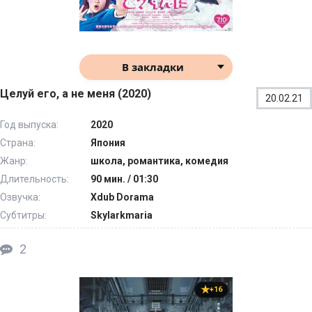
В закладки
Целуй его, а не меня (2020)
20.02.21
Год выпуска:
2020
Страна:
Япония
Жанр:
школа, романтика, комедия
Длительность:
90 мин. / 01:30
Озвучка:
Xdub Dorama
Субтитры:
Skylarkmaria
2
+16